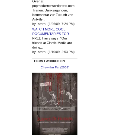
Over at
popmoderne.wordpress.com!
Tränen, Danksagungen,
Kommentar zur Zukunft von
Antville...
by -stern- (1/26/09, 7:24 PM)
WATCH MORE COOL
DOCUMENTARIES FOR
FREE Harry says: "Our
friends at Cinetic Media are
doing...
by -stern- (1/10/09, 2:53 PM)
FILMS I WORKED ON
Chew the Fat (2008)