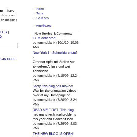
...
Home
ng
- I have
...
Tags
ork on cool
...
Galleries
een blogging
...
Antville.org
BLOG
|
New Stories & Comments
G
TOM censored
by tommyblank (10/1/10, 10:08
AM)
New York im Schnelldurchlauf
-
GIN HERE!
Grosser Apfel mit Stellen Aus
aktuellem Anlass und weil
zahlreiche...
by tommyblank (8/18/09, 12:24
PM)
Sorry, this blog has moved!
Wait for the orientation videos
over at my Homepage or...
by tommyblank (7/26/09, 3:24
PM)
READ ME FIRST! This blog
had many technical problems
this year and it doesn't look...
by tommyblank (7/26/09, 3:03
PM)
THE NEW BLOG IS OPEN!