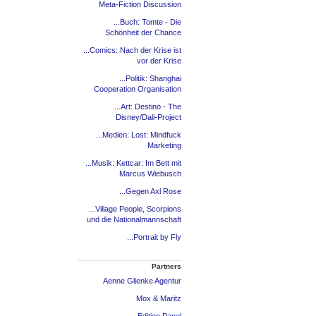
Meta-Fiction Discussion
...Buch: Tomte - Die
Schönheit der Chance
...Comics: Nach der Krise ist
vor der Krise
...Politik: Shanghai
Cooperation Organisation
...Art: Destino - The
Disney/Dali-Project
...Medien: Lost: Mindfuck
Marketing
...Musik: Kettcar: Im Bett mit
Marcus Wiebusch
...Gegen Axl Rose
...Village People, Scorpions
und die Nationalmannschaft
...Portrait by Fly
Partners
Aenne Glienke Agentur
Mox & Maritz
Edition Panel