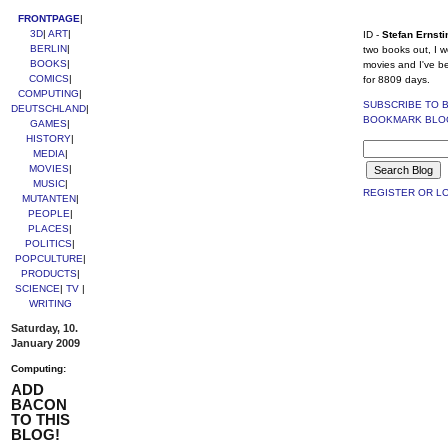
FRONTPAGE
|
3D
|
ART
|
ID -
Stefan Ernsti
BERLIN
|
two books out, I w
BOOKS
|
movies and I've b
COMICS
|
for 8809 days.
COMPUTING
|
SUBSCRIBE TO 
DEUTSCHLAND
|
BOOKMARK BLO
GAMES
|
HISTORY
|
MEDIA
|
MOVIES
|
MUSIC
|
REGISTER OR LO
MUTANTEN
|
PEOPLE
|
PLACES
|
POLITICS
|
POPCULTURE
|
PRODUCTS
|
SCIENCE
|
TV
|
WRITING
Saturday, 10.
January 2009
Computing:
ADD
BACON
TO THIS
BLOG!