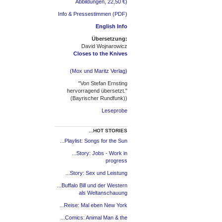
Abbildungen, 22,50 €)
Info & Pressestimmen (PDF)
English Info
Übersetzung:
David Wojnarowicz
Closes to the Knives
(Mox und Maritz Verlag)
"Von Stefan Ernsting
hervorragend übersetzt."
(Bayrischer Rundfunk))
Leseprobe
...HOT STORIES
...Playlist: Songs for the Sun
...Story: Jobs - Work in
progress
...Story: Sex und Leistung
...Buffalo Bill und der Western
als Weltanschauung
...Reise: Mal eben New York
...Comics: Animal Man & the