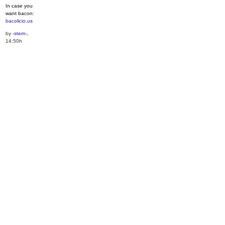
In case you
want bacon:
bacolicio.us
by
-stern-
,
14:50h