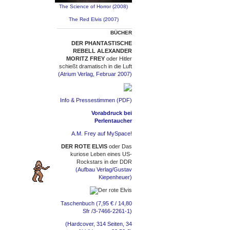
The Science of Horror (2008)
The Red Elvis (2007)
BÜCHER
DER PHANTASTISCHE
REBELL ALEXANDER
MORITZ FREY
oder Hitler
schießt dramatisch in die Luft
(Atrium Verlag, Februar 2007)
Info & Pressestimmen (PDF)
Vorabdruck bei
Perlentaucher
A.M. Frey auf MySpace!
DER ROTE ELVIS
oder Das
kuriose Leben eines US-
Rockstars in der DDR
(Aufbau Verlag/Gustav
Kiepenheuer)
Taschenbuch (7,95 € / 14,80
Sfr /3-7466-2261-1)
(Hardcover, 314 Seiten, 34