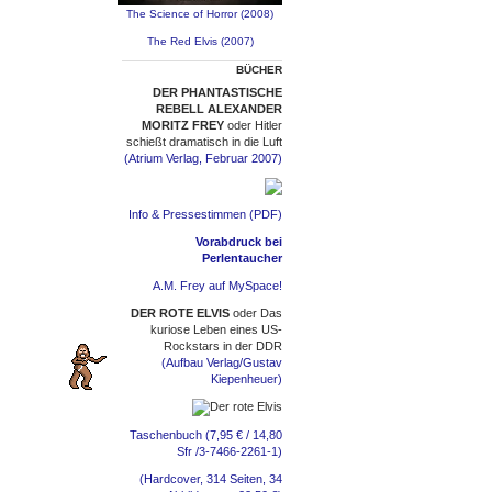
The Science of Horror (2008)
The Red Elvis (2007)
BÜCHER
DER PHANTASTISCHE
REBELL ALEXANDER
MORITZ FREY
oder Hitler
schießt dramatisch in die Luft
(Atrium Verlag, Februar 2007)
Info & Pressestimmen (PDF)
Vorabdruck bei
Perlentaucher
A.M. Frey auf MySpace!
DER ROTE ELVIS
oder Das
kuriose Leben eines US-
Rockstars in der DDR
(Aufbau Verlag/Gustav
Kiepenheuer)
Taschenbuch (7,95 € / 14,80
Sfr /3-7466-2261-1)
(Hardcover, 314 Seiten, 34