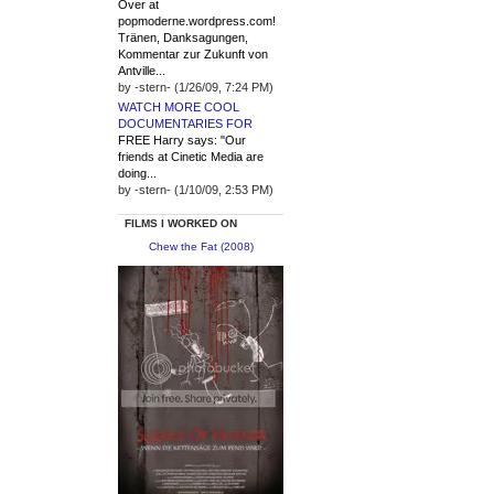
Over at
popmoderne.wordpress.com!
Tränen, Danksagungen,
Kommentar zur Zukunft von
Antville...
by -stern- (1/26/09, 7:24 PM)
WATCH MORE COOL
DOCUMENTARIES FOR
FREE Harry says: "Our
friends at Cinetic Media are
doing...
by -stern- (1/10/09, 2:53 PM)
FILMS I WORKED ON
Chew the Fat (2008)