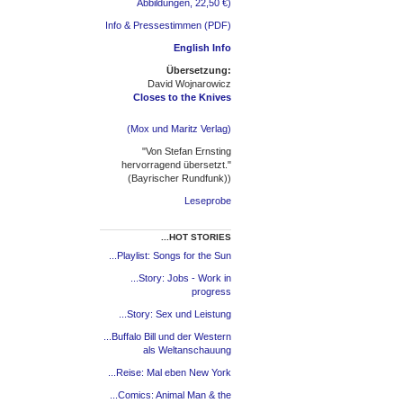
Abbildungen, 22,50 €)
Info & Pressestimmen (PDF)
English Info
Übersetzung:
David Wojnarowicz
Closes to the Knives
(Mox und Maritz Verlag)
"Von Stefan Ernsting
hervorragend übersetzt."
(Bayrischer Rundfunk))
Leseprobe
...HOT STORIES
...Playlist: Songs for the Sun
...Story: Jobs - Work in
progress
...Story: Sex und Leistung
...Buffalo Bill und der Western
als Weltanschauung
...Reise: Mal eben New York
...Comics: Animal Man & the