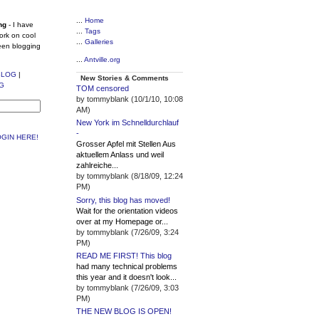
...
Home
ng
- I have
...
Tags
ork on cool
...
Galleries
een blogging
...
Antville.org
BLOG
|
New Stories & Comments
G
TOM censored
by tommyblank (10/1/10, 10:08
AM)
New York im Schnelldurchlauf
-
GIN HERE!
Grosser Apfel mit Stellen Aus
aktuellem Anlass und weil
zahlreiche...
by tommyblank (8/18/09, 12:24
PM)
Sorry, this blog has moved!
Wait for the orientation videos
over at my Homepage or...
by tommyblank (7/26/09, 3:24
PM)
READ ME FIRST! This blog
had many technical problems
this year and it doesn't look...
by tommyblank (7/26/09, 3:03
PM)
THE NEW BLOG IS OPEN!