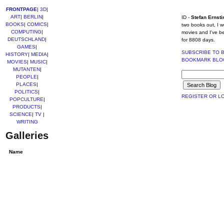
FRONTPAGE
|
3D
|
ART
|
BERLIN
|
ID -
Stefan Ernsti
BOOKS
|
COMICS
|
two books out, I w
COMPUTING
|
movies and I've b
DEUTSCHLAND
|
for 8808 days.
GAMES
|
SUBSCRIBE TO 
HISTORY
|
MEDIA
|
BOOKMARK BLO
MOVIES
|
MUSIC
|
MUTANTEN
|
PEOPLE
|
PLACES
|
POLITICS
|
REGISTER OR LO
POPCULTURE
|
PRODUCTS
|
SCIENCE
|
TV
|
WRITING
Galleries
Name