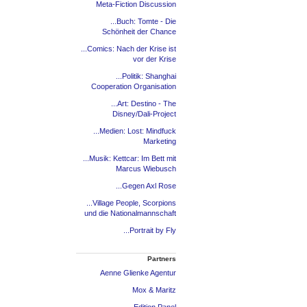
Meta-Fiction Discussion
...Buch: Tomte - Die
Schönheit der Chance
...Comics: Nach der Krise ist
vor der Krise
...Politik: Shanghai
Cooperation Organisation
...Art: Destino - The
Disney/Dali-Project
...Medien: Lost: Mindfuck
Marketing
...Musik: Kettcar: Im Bett mit
Marcus Wiebusch
...Gegen Axl Rose
...Village People, Scorpions
und die Nationalmannschaft
...Portrait by Fly
Partners
Aenne Glienke Agentur
Mox & Maritz
Edition Panel