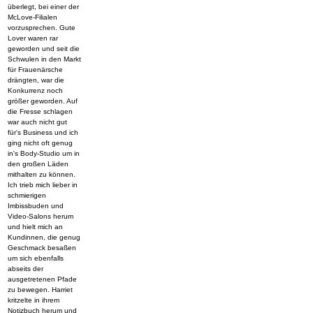
überlegt, bei einer der
McLove-Filialen
vorzusprechen. Gute
Lover waren rar
geworden und seit die
Schwulen in den Markt
für Frauenärsche
drängten, war die
Konkurrenz noch
größer geworden. Auf
die Fresse schlagen
war auch nicht gut
für's Business und ich
ging nicht oft genug
in's Body-Studio um in
den großen Läden
mithalten zu können.
Ich trieb mich lieber in
schmierigen
Imbissbuden und
Video-Salons herum
und hielt mich an
Kundinnen, die genug
Geschmack besaßen
um sich ebenfalls
abseits der
ausgetretenen Pfade
zu bewegen. Harriet
kritzelte in ihrem
Notizbuch herum und