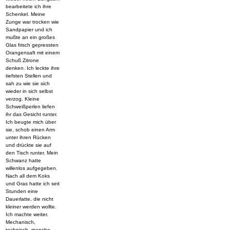
bearbeitete ich ihre
Schenkel. Meine
Zunge war trocken wie
Sandpapier und ich
mußte an ein großes
Glas frisch gepressten
Orangensaft mit einem
Schuß Zitrone
denken. Ich leckte ihre
tiefsten Stellen und
sah zu wie sie sich
wieder in sich selbst
verzog. Kleine
Schweißperlen liefen
ihr das Gesicht runter.
Ich beugte mich über
sie, schob einen Arm
unter ihren Rücken
und drückte sie auf
den Tisch runter. Mein
Schwanz hatte
willenlos aufgegeben.
Nach all dem Koks
und Gras hatte ich seit
Stunden eine
Dauerlatte, die nicht
kleiner werden wollte.
Ich machte weiter.
Mechanisch,
technisch, manche