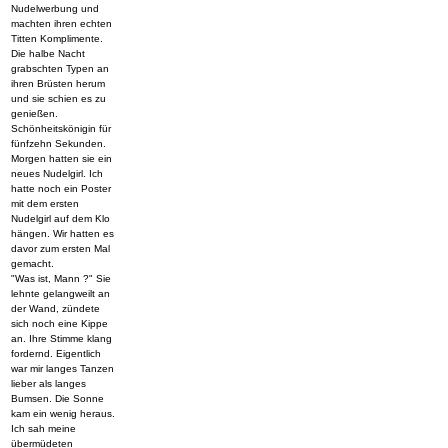
Nudelwerbung und
machten ihren echten
Titten Komplimente.
Die halbe Nacht
grabschten Typen an
ihren Brüsten herum
und sie schien es zu
genießen.
Schönheitskönigin für
fünfzehn Sekunden.
Morgen hatten sie ein
neues Nudelgirl. Ich
hatte noch ein Poster
mit dem ersten
Nudelgirl auf dem Klo
hängen. Wir hatten es
davor zum ersten Mal
gemacht.
"Was ist, Mann ?" Sie
lehnte gelangweilt an
der Wand, zündete
sich noch eine Kippe
an. Ihre Stimme klang
fordernd. Eigentlich
war mir langes Tanzen
lieber als langes
Bumsen. Die Sonne
kam ein wenig heraus.
Ich sah meine
übermüdeten