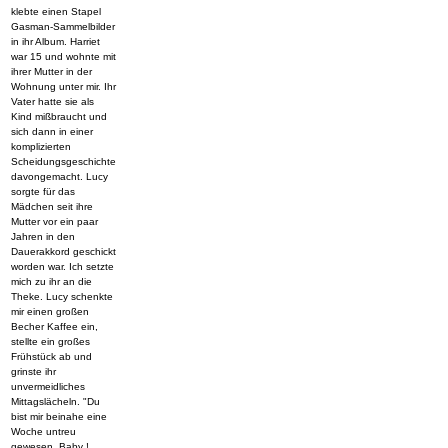
klebte einen Stapel
Gasman-Sammelbilder
in ihr Album. Harriet
war 15 und wohnte mit
ihrer Mutter in der
Wohnung unter mir. Ihr
Vater hatte sie als
Kind mißbraucht und
sich dann in einer
komplizierten
Scheidungsgeschichte
davongemacht. Lucy
sorgte für das
Mädchen seit ihre
Mutter vor ein paar
Jahren in den
Dauerakkord geschickt
worden war. Ich setzte
mich zu ihr an die
Theke. Lucy schenkte
mir einen großen
Becher Kaffee ein,
stellte ein großes
Frühstück ab und
grinste ihr
unvermeidliches
Mittagslächeln. "Du
bist mir beinahe eine
Woche untreu
gewesen, Baby !