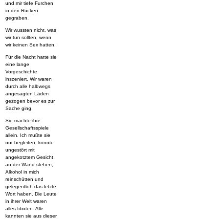
und mir tiefe Furchen
in den Rücken
gegraben.
Wir wussten nicht, was
wir tun sollten, wenn
wir keinen Sex hatten.
Für die Nacht hatte sie
eine lange
Vorgeschichte
inszeniert. Wir waren
durch alle halbwegs
angesagten Läden
gezogen bevor es zur
Sache ging.
Sie machte ihre
Gesellschaftsspiele
allein. Ich mußte sie
nur begleiten, konnte
ungestört mit
angekotztem Gesicht
an der Wand stehen,
Alkohol in mich
reinschütten und
gelegentlich das letzte
Wort haben. Die Leute
in ihrer Welt waren
alles Idioten. Alle
kannten sie aus dieser