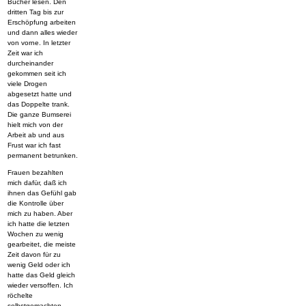
Bücher lesen. Den
dritten Tag bis zur
Erschöpfung arbeiten
und dann alles wieder
von vorne. In letzter
Zeit war ich
durcheinander
gekommen seit ich
viele Drogen
abgesetzt hatte und
das Doppelte trank.
Die ganze Bumserei
hielt mich von der
Arbeit ab und aus
Frust war ich fast
permanent betrunken.
Frauen bezahlten
mich dafür, daß ich
ihnen das Gefühl gab
die Kontrolle über
mich zu haben. Aber
ich hatte die letzten
Wochen zu wenig
gearbeitet, die meiste
Zeit davon für zu
wenig Geld oder ich
hatte das Geld gleich
wieder versoffen. Ich
röchelte
selbstgemachten