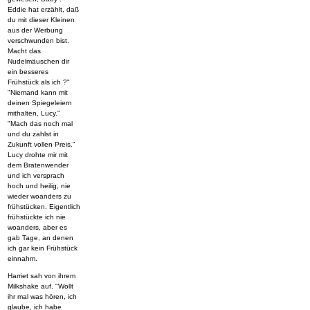
Eddie hat erzählt, daß
du mit dieser Kleinen
aus der Werbung
verschwunden bist.
Macht das
Nudelmäuschen dir
ein besseres
Frühstück als ich ?"
"Niemand kann mit
deinen Spiegeleiern
mithalten, Lucy."
"Mach das noch mal
und du zahlst in
Zukunft vollen Preis."
Lucy drohte mir mit
dem Bratenwender
und ich versprach
hoch und heilig, nie
wieder woanders zu
frühstücken. Eigentlich
frühstückte ich nie
woanders, aber es
gab Tage, an denen
ich gar kein Frühstück
einnahm.
Harriet sah von ihrem
Milkshake auf. "Wollt
ihr mal was hören, ich
glaube, ich habe