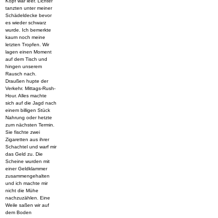
Kopf war leer. Lichter
tanzten unter meiner
Schädeldecke bevor
es wieder schwarz
wurde. Ich bemerkte
kaum noch meine
letzten Tropfen. Wir
lagen einen Moment
auf dem Tisch und
hingen unserem
Rausch nach.
Draußen hupte der
Verkehr. Mittags-Rush-
Hour. Alles machte
sich auf die Jagd nach
einem billigen Stück
Nahrung oder hetzte
zum nächsten Termin.
Sie fischte zwei
Zigaretten aus ihrer
Schachtel und warf mir
das Geld zu. Die
Scheine wurden mit
einer Geldklammer
zusammengehalten
und ich machte mir
nicht die Mühe
nachzuzählen. Eine
Weile saßen wir auf
dem Boden