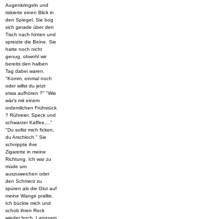
Augenkringeln und
riskierte einen Blick in
den Spiegel. Sie bog
sich gerade über den
Tisch nach hinten und
spreizte die Beine. Sie
hatte noch nicht
genug, obwohl wir
bereits den halben
Tag dabei waren.
"Komm, einmal noch
oder willst du jetzt
etwa aufhören ?" "Wie
wär's mit einem
ordentlichen Frühstück
? Rühreier, Speck und
schwarzer Kaffee,..."
"Du sollst mich ficken,
du Arschloch." Sie
schnippte ihre
Zigarette in meine
Richtung. Ich war zu
müde um
auszuweichen oder
den Schmerz zu
spüren als die Glut auf
meine Wange prallte.
Ich bückte mich und
schob ihren Rock
wieder hoch. Langsam