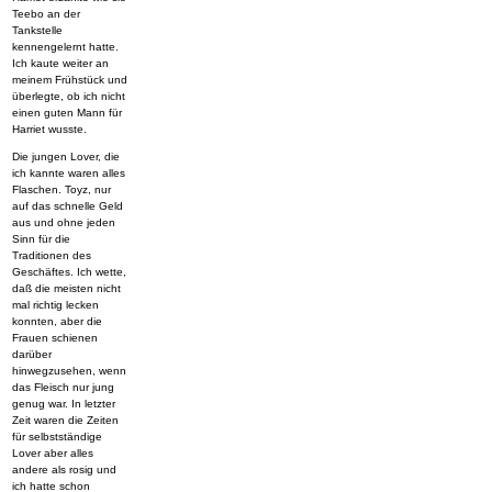
Teebo an der
Tankstelle
kennengelernt hatte.
Ich kaute weiter an
meinem Frühstück und
überlegte, ob ich nicht
einen guten Mann für
Harriet wusste.
Die jungen Lover, die
ich kannte waren alles
Flaschen. Toyz, nur
auf das schnelle Geld
aus und ohne jeden
Sinn für die
Traditionen des
Geschäftes. Ich wette,
daß die meisten nicht
mal richtig lecken
konnten, aber die
Frauen schienen
darüber
hinwegzusehen, wenn
das Fleisch nur jung
genug war. In letzter
Zeit waren die Zeiten
für selbstständige
Lover aber alles
andere als rosig und
ich hatte schon