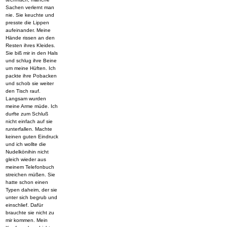
Sachen verlernt man
nie. Sie keuchte und
presste die Lippen
aufeinander. Meine
Hände rissen an den
Resten ihres Kleides.
Sie biß mir in den Hals
und schlug ihre Beine
um meine Hüften. Ich
packte ihre Pobacken
und schob sie weiter
den Tisch rauf.
Langsam wurden
meine Arme müde. Ich
durfte zum Schluß
nicht einfach auf sie
runterfallen. Machte
keinen guten Eindruck
und ich wollte die
Nudelkönihin nicht
gleich wieder aus
meinem Telefonbuch
streichen müßen. Sie
hatte schon einen
Typen daheim, der sie
unter sich begrub und
einschlief. Dafür
brauchte sie nicht zu
mir kommen. Mein