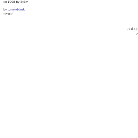
(c) 1998 by StErn
by
tommyblank
,
22:03h
Last u