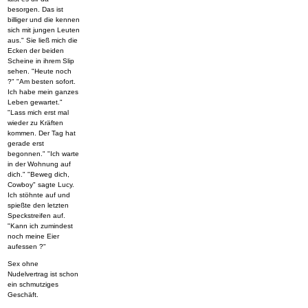
besorgen. Das ist
billiger und die kennen
sich mit jungen Leuten
aus." Sie ließ mich die
Ecken der beiden
Scheine in ihrem Slip
sehen. "Heute noch
?" "Am besten sofort.
Ich habe mein ganzes
Leben gewartet."
"Lass mich erst mal
wieder zu Kräften
kommen. Der Tag hat
gerade erst
begonnen." "Ich warte
in der Wohnung auf
dich." "Beweg dich,
Cowboy" sagte Lucy.
Ich stöhnte auf und
spießte den letzten
Speckstreifen auf.
"Kann ich zumindest
noch meine Eier
aufessen ?"
Sex ohne
Nudelvertrag ist schon
ein schmutziges
Geschäft.