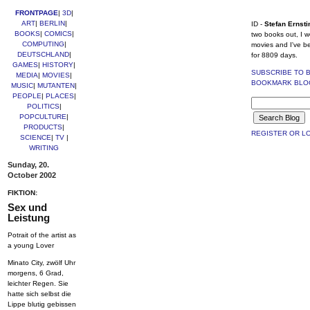
FRONTPAGE
|
3D
|
ART
|
BERLIN
|
ID -
Stefan Ernsti
BOOKS
|
COMICS
|
two books out, I w
COMPUTING
|
movies and I've b
DEUTSCHLAND
|
for 8809 days.
GAMES
|
HISTORY
|
SUBSCRIBE TO 
MEDIA
|
MOVIES
|
BOOKMARK BLO
MUSIC
|
MUTANTEN
|
PEOPLE
|
PLACES
|
POLITICS
|
POPCULTURE
|
PRODUCTS
|
REGISTER OR LO
SCIENCE
|
TV
|
WRITING
Sunday, 20.
October 2002
FIKTION:
Sex und
Leistung
Potrait of the artist as
a young Lover
Minato City, zwölf Uhr
morgens, 6 Grad,
leichter Regen. Sie
hatte sich selbst die
Lippe blutig gebissen