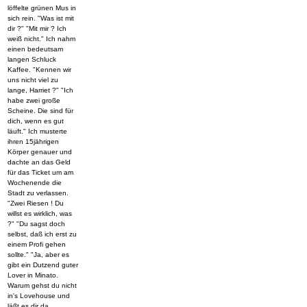
löffelte grünen Mus in
sich rein. "Was ist mit
dir ?" "Mit mir ? Ich
weiß nicht." Ich nahm
einen bedeutsam
langen Schluck
Kaffee. "Kennen wir
uns nicht viel zu
lange, Harriet ?" "Ich
habe zwei große
Scheine. Die sind für
dich, wenn es gut
läuft." Ich musterte
ihren 15jährigen
Körper genauer und
dachte an das Geld
für das Ticket um am
Wochenende die
Stadt zu verlassen.
"Zwei Riesen ! Du
willst es wirklich, was
?" "Du sagst doch
selbst, daß ich erst zu
einem Profi gehen
sollte." "Ja, aber es
gibt ein Dutzend guter
Lover in Minato.
Warum gehst du nicht
in's Lovehouse und
läßt es dir da