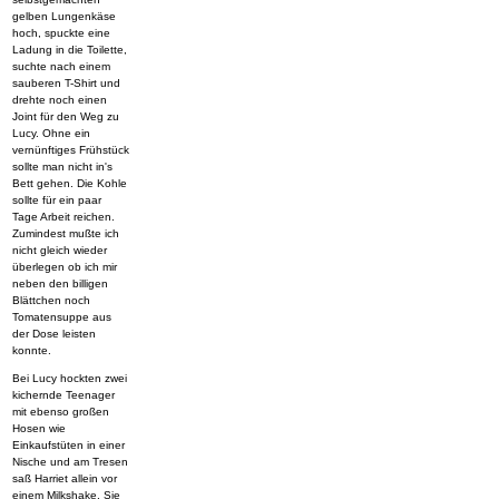
gelben Lungenkäse
hoch, spuckte eine
Ladung in die Toilette,
suchte nach einem
sauberen T-Shirt und
drehte noch einen
Joint für den Weg zu
Lucy. Ohne ein
vernünftiges Frühstück
sollte man nicht in's
Bett gehen. Die Kohle
sollte für ein paar
Tage Arbeit reichen.
Zumindest mußte ich
nicht gleich wieder
überlegen ob ich mir
neben den billigen
Blättchen noch
Tomatensuppe aus
der Dose leisten
konnte.
Bei Lucy hockten zwei
kichernde Teenager
mit ebenso großen
Hosen wie
Einkaufstüten in einer
Nische und am Tresen
saß Harriet allein vor
einem Milkshake. Sie