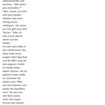
nebeneinander und
rauchten. "Wie steht's
jetzt mit Kaffee ?"
"Nein, danke, ich muß
mich jetzt beeilen.
Vieleicht wird mein
Vertrag heute
verlängert." Sie stand
auf und griff nach ihrer
Tasche. "Oder ich
sitze heute abend
wieder auf der
Straße."
Ich warf einen Blick in
den Kühlschrank. Der
Käse hatte einen
lustigen Drei-Tage-Bart
und die Milch rang mit
dem eigenen Verfall.
Ich kaufte immer
wieder Sachen, die ich
garnicht essen wollte.
Ich schluckte die
letzten roten Pillen
aus dem Eierfach und
spülte mit SuperPlus
nach. Sie kam aus
dem Bad zurück.
Unter den Augen
konnte man Spuren