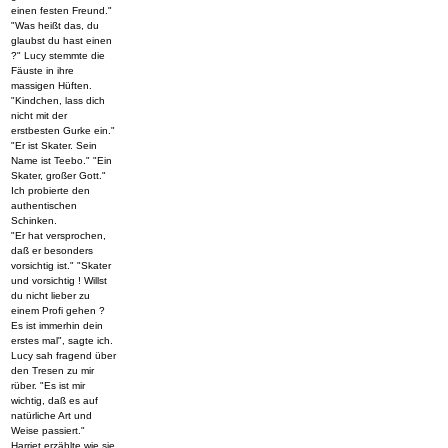
einen festen Freund."
"Was heißt das, du
glaubst du hast einen
?" Lucy stemmte die
Fäuste in ihre
massigen Hüften.
"Kindchen, lass dich
nicht mit der
erstbesten Gurke ein."
"Er ist Skater. Sein
Name ist Teebo." "Ein
Skater, großer Gott."
Ich probierte den
authentischen
Schinken.
"Er hat versprochen,
daß er besonders
vorsichtig ist." "Skater
und vorsichtig ! Willst
du nicht lieber zu
einem Profi gehen ?
Es ist immerhin dein
erstes mal", sagte ich.
Lucy sah fragend über
den Tresen zu mir
rüber. "Es ist mir
wichtig, daß es auf
natürliche Art und
Weise passiert."
Harriet erzählte wie sie