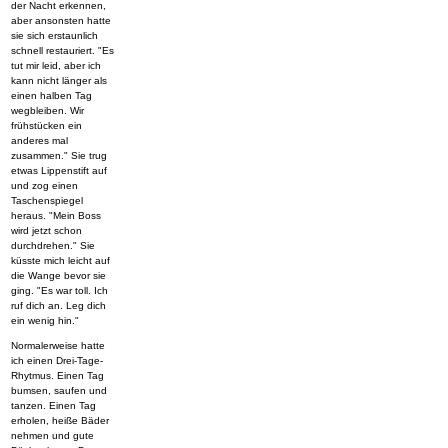
der Nacht erkennen,
aber ansonsten hatte
sie sich erstaunlich
schnell restauriert. "Es
tut mir leid, aber ich
kann nicht länger als
einen halben Tag
wegbleiben. Wir
frühstücken ein
anderes mal
zusammen." Sie trug
etwas Lippenstift auf
und zog einen
Taschenspiegel
heraus. "Mein Boss
wird jetzt schon
durchdrehen." Sie
küsste mich leicht auf
die Wange bevor sie
ging. "Es war toll. Ich
ruf dich an. Leg dich
ein wenig hin."
Normalerweise hatte
ich einen Drei-Tage-
Rhytmus. Einen Tag
bumsen, saufen und
tanzen. Einen Tag
erholen, heiße Bäder
nehmen und gute