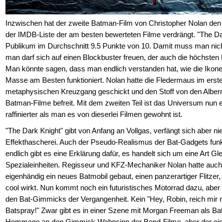
Inzwischen hat der zweite Batman-Film von Christopher Nolan den 
der IMDB-Liste der am besten bewerteten Filme verdrängt. "The 
Publikum im Durchschnitt 9.5 Punkte von 10. Damit muss man nic
man darf sich auf einen Blockbuster freuen, der auch die höchsten E
Man könnte sagen, dass man endlich verstanden hat, wie die Ikone 
Masse am Besten funktioniert. Nolan hatte die Fledermaus im ersten
metaphysischen Kreuzgang geschickt und den Stoff von den Alber
Batman-Filme befreit. Mit dem zweiten Teil ist das Universum nun 
raffinierter als man es von dieserlei Filmen gewohnt ist.
"The Dark Knight" gibt von Anfang an Vollgas, verfängt sich aber ni
Effekthascherei. Auch der Pseudo-Realismus der Bat-Gadgets funk
endlich gibt es eine Erklärung dafür, es handelt sich um eine Art Gle
Spezialeinheiten. Regisseur und KFZ-Mechaniker Nolan hatte auch b
eigenhändig ein neues Batmobil gebaut, einen panzerartiger Flitzer,
cool wirkt. Nun kommt noch ein futuristisches Motorrad dazu, aber
den Bat-Gimmicks der Vergangenheit. Kein "Hey, Robin, reich mir m
Batspray!" Zwar gibt es in einer Szene mit Morgan Freeman als B
Hommage an den Gimmick-Wahnsinn der Bond-Filme, aber der eige