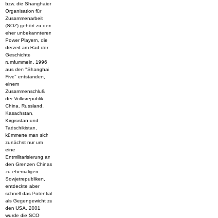
bzw. die Shanghaier
Organisation für
Zusammenarbeit
(SOZ) gehört zu den
eher unbekannteren
Power Playern, die
derzeit am Rad der
Geschichte
rumfummeln. 1996
aus den "Shanghai
Five" entstanden,
einem
Zusammenschluß
der Volksrepublik
China, Russland,
Kasachstan,
Kirgisistan und
Tadschikistan,
kümmerte man sich
zunächst nur um
eine
Entmilitarisierung an
den Grenzen Chinas
zu ehemaligen
Sowjetrepubliken,
entdeckte aber
schnell das Potential
als Gegengewicht zu
den USA. 2001
wurde die SCO