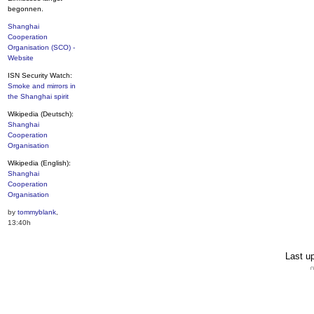
begonnen.
Shanghai
Cooperation
Organisation (SCO) -
Website
ISN Security Watch:
Smoke and mirrors in
the Shanghai spirit
Wikipedia (Deutsch):
Shanghai
Cooperation
Organisation
Wikipedia (English):
Shanghai
Cooperation
Organisation
by
tommyblank
,
13:40h
Last u