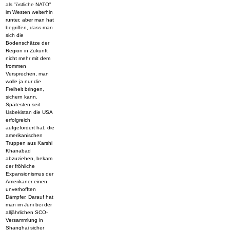
als "östliche NATO"
im Westen weiterhin
runter, aber man hat
begriffen, dass man
sich die
Bodenschätze der
Region in Zukunft
nicht mehr mit dem
frommen
Versprechen, man
wolle ja nur die
Freiheit bringen,
sichern kann.
Spätesten seit
Usbekistan die USA
erfolgreich
aufgefordert hat, die
amerikanischen
Truppen aus Karshi
Khanabad
abzuziehen, bekam
der fröhliche
Expansionismus der
Amerikaner einen
unverhofften
Dämpfer. Darauf hat
man im Juni bei der
alljährlichen SCO-
Versammlung in
Shanghai sicher