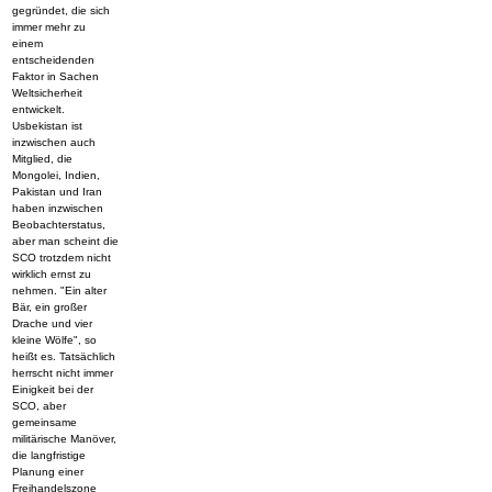
gegründet, die sich
immer mehr zu
einem
entscheidenden
Faktor in Sachen
Weltsicherheit
entwickelt.
Usbekistan ist
inzwischen auch
Mitglied, die
Mongolei, Indien,
Pakistan und Iran
haben inzwischen
Beobachterstatus,
aber man scheint die
SCO trotzdem nicht
wirklich ernst zu
nehmen. "Ein alter
Bär, ein großer
Drache und vier
kleine Wölfe", so
heißt es. Tatsächlich
herrscht nicht immer
Einigkeit bei der
SCO, aber
gemeinsame
militärische Manöver,
die langfristige
Planung einer
Freihandelszone