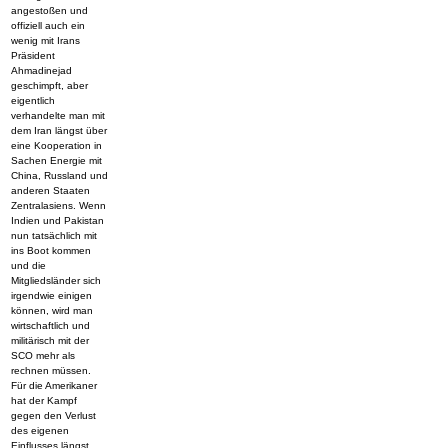
angestoßen und
offiziell auch ein
wenig mit Irans
Präsident
Ahmadinejad
geschimpft, aber
eigentlich
verhandelte man mit
dem Iran längst über
eine Kooperation in
Sachen Energie mit
China, Russland und
anderen Staaten
Zentralasiens. Wenn
Indien und Pakistan
nun tatsächlich mit
ins Boot kommen
und die
Mitgliedsländer sich
irgendwie einigen
können, wird man
wirtschaftlich und
militärisch mit der
SCO mehr als
rechnen müssen.
Für die Amerikaner
hat der Kampf
gegen den Verlust
des eigenen
Einflusses längst