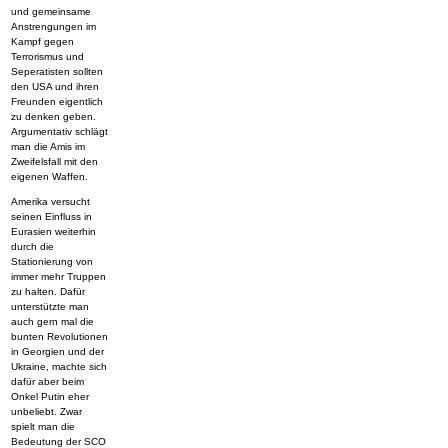
und gemeinsame
Anstrengungen im
Kampf gegen
Terrorismus und
Seperatisten sollten
den USA und ihren
Freunden eigentlich
zu denken geben.
Argumentativ schlägt
man die Amis im
Zweifelsfall mit den
eigenen Waffen.
Amerika versucht
seinen Einfluss in
Eurasien weiterhin
durch die
Stationierung von
immer mehr Truppen
zu halten. Dafür
unterstützte man
auch gern mal die
bunten Revolutionen
in Georgien und der
Ukraine, machte sich
dafür aber beim
Onkel Putin eher
unbeliebt. Zwar
spielt man die
Bedeutung der SCO