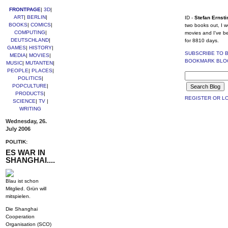
FRONTPAGE
|
3D
|
ART
|
BERLIN
|
ID -
Stefan Ernsti
BOOKS
|
COMICS
|
two books out, I w
COMPUTING
|
movies and I've b
DEUTSCHLAND
|
for 8810 days.
GAMES
|
HISTORY
|
SUBSCRIBE TO 
MEDIA
|
MOVIES
|
BOOKMARK BLO
MUSIC
|
MUTANTEN
|
PEOPLE
|
PLACES
|
POLITICS
|
POPCULTURE
|
PRODUCTS
|
REGISTER OR LO
SCIENCE
|
TV
|
WRITING
Wednesday, 26.
July 2006
POLITIK:
ES WAR IN
SHANGHAI....
Blau ist schon
Mitglied. Grün will
mitspielen.
Die Shanghai
Cooperation
Organisation (SCO)